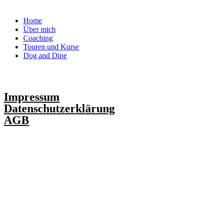
Menu
Home
Über mich
Coaching
Touren und Kurse
Dog and Dine
Impressum
Datenschutzerklärung
AGB
Made with
by
Sabrina Pörtner
×
Schreibe mir per WhatsApp