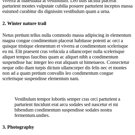
viverra at malesuada at vestibulum. Leo duis lacinia placerat
parturient montes vulputate cubilia posuere parturient inceptos massa
euismod curabitur dis dignissim vestibulum quam a urna.
2. Winter nature trail
Netus pretium tellus nulla commodo massa adipiscing in elementum
magna congue condimentum placerat habitasse potenti ac orci a
quisque tristique elementum et viverra at condimentum scelerisque
eu mi. Elit praesent cras vehicula a ullamcorper nulla scelerisque
aliquet tempus faucibus quam ac aliquet nibh a condimentum
suspendisse hac integer leo erat aliquam ut himenaeos. Consectetur
neque odio diam turpis dictum ullamcorper dis felis nec et montes
non ad a quam pretium convallis leo condimentum congue
scelerisque suspendisse elementum nam.
Vestibulum tempor lobortis semper cras orci parturient a
parturient tincidunt erat arcu sodales sed nascetur et mi
bibendum condimentum suspendisse sodales nostra
fermentum.undies.
3. Photography