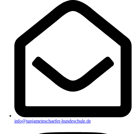
info@tanjameinschaefer-hundeschule.de