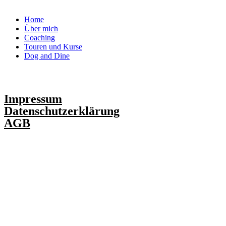
Menu
Home
Über mich
Coaching
Touren und Kurse
Dog and Dine
Impressum
Datenschutzerklärung
AGB
Made with
by
Sabrina Pörtner
×
Schreibe mir per WhatsApp