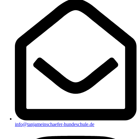
info@tanjameinschaefer-hundeschule.de