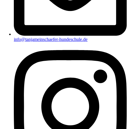
info@tanjameinschaefer-hundeschule.de